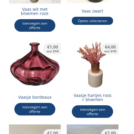
optie
kan
Vaas wit met
Vaas zwart
bloemen roze
gekozen
Opties selecteren
worden
toevoegen aan
offerte
op
de
productpagina
€
1,00
€
4,00
excl. BTW
excl. BTW
Vaasje hartjes roos
Vaasje bordeaux
+ bloemen
toevoegen aan
toevoegen aan
offerte
offerte
€
1,00
€
2,00