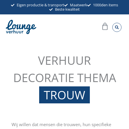
Ga
Eigen productie & transport
Maatwerk
1000den items
Beste kwaliteit
naar
de
Winkel
inhoud
VERHUUR
DECORATIE THEMA
TROUW
Wij willen dat mensen die trouwen, hun specifieke