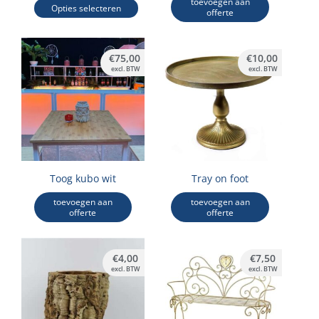
worden
toevoegen aan
Opties selecteren
offerte
op
de
productpagina
€
75,00
€
10,00
excl. BTW
excl. BTW
Toog kubo wit
Tray on foot
toevoegen aan
toevoegen aan
offerte
offerte
€
4,00
€
7,50
excl. BTW
excl. BTW