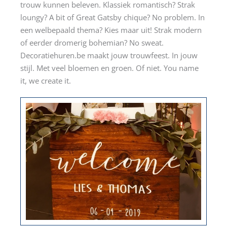
trouw kunnen beleven. Klassiek romantisch? Strak
loungy? A bit of Great Gatsby chique? No problem. In
een welbepaald thema? Kies maar uit! Strak modern
of eerder dromerig bohemian? No sweat.
Decoratiehuren.be maakt jouw trouwfeest. In jouw
stijl. Met veel bloemen en groen. Of niet. You name
it, we create it.