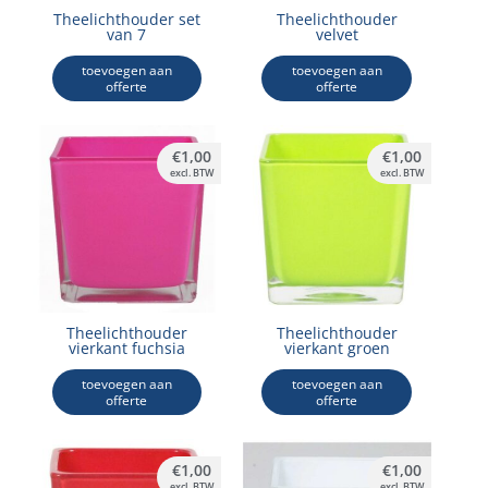
Theelichthouder set
Theelichthouder
van 7
velvet
toevoegen aan
toevoegen aan
offerte
offerte
€
1,00
€
1,00
excl. BTW
excl. BTW
Theelichthouder
Theelichthouder
vierkant fuchsia
vierkant groen
toevoegen aan
toevoegen aan
offerte
offerte
€
1,00
€
1,00
excl. BTW
excl. BTW