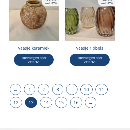
excl. BTW
excl. BTW
Vaasje keramiek
Vaasje ribbels
toevoegen aan
toevoegen aan
offerte
offerte
←
1
2
3
…
10
11
12
13
14
15
16
→