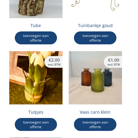
Tube
Tuinbankje goud
toevoegen aan
toevoegen aan
offerte
offerte
€
2,00
€
1,00
excl. BTW
excl. BTW
Tulpjes
Vaas caro klein
toevoegen aan
toevoegen aan
offerte
offerte