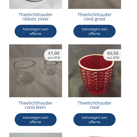
Theelichthouder
Theelichthouder
ribbels zilver
rond groot
toevoegen aan
toevoegen aan
offerte
offerte
€
1,00
€
0,50
excl. BTW
excl. BTW
Theelichthouder
Theelichthouder
rond klein
rood
toevoegen aan
toevoegen aan
offerte
offerte
Dit