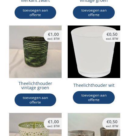
vierkant zwart
vintage groen
toevoegen aan
toevoegen aan
offerte
offerte
€
1,00
€
0,50
excl. BTW
excl. BTW
Theelichthouder
Theelichthouder wit
vintage groen
toevoegen aan
toevoegen aan
offerte
offerte
Dit
€
1,00
€
0,50
product
excl. BTW
excl. BTW
heeft