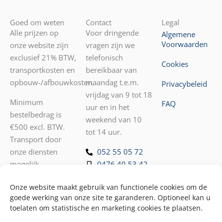
Goed om weten
Contact
Legal
Alle prijzen op
Voor dringende
Algemene
Voorwaarden
onze website zijn
vragen zijn we
exclusief 21% BTW,
telefonisch
Cookies
transportkosten en
bereikbaar van
opbouw-/afbouwkosten.
maandag t.e.m.
Privacybeleid
vrijdag van 9 tot 18
Minimum
FAQ
uur en in het
bestelbedrag is
weekend van 10
€500 excl. BTW.
tot 14 uur.
Transport door
onze diensten
052 55 05 72
mogelijk.
0476 40 53 42
Voor andere
Onze website maakt gebruik van functionele cookies om de
vragen kunt u ons
goede werking van onze site te garanderen. Optioneel kan u
mailen
toelaten om statistische en marketing cookies te plaatsen.
op
info@loungeverhuur.be
.