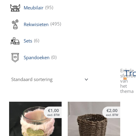
(95)
Meubilair
(495)
Rekwisieten
(6)
Sets
(0)
Spandoeken
Enkele
Tr
sfeerbe
van
het
thema
€
1,00
€
2,00
excl. BTW
excl. BTW