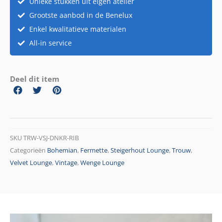
Unieke stukken uit eigen atelier
Grootste aanbod in de Benelux
Enkel kwalitatieve materialen
All-in service
Deel dit item
SKU
TRW-VSJ-DNKR-RIB
Categorieën
Bohemian
,
Fermette
,
Steigerhout Lounge
,
Trouw
,
Velvet Lounge
,
Vintage
,
Wenge Lounge