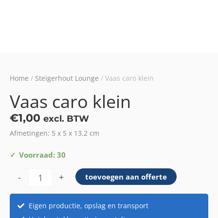
Home
/
Steigerhout Lounge
/ Vaas caro klein
Vaas caro klein
€
1,00
excl. BTW
Afmetingen: 5 x 5 x 13.2 cm
Vaas
Voorraad: 30
caro
-
+
toevoegen aan offerte
klein
aantal
Eigen productie, opslag en transport