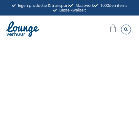
Ga
Eigen productie & transport
Maatwerk
1000den items
Beste kwaliteit
naar
de
Winkel
inhoud