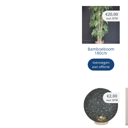
€
20,00
excl. BTW
Bamboeboom
180cm
toevoegen
aan offerte
€
2,00
excl. BTW