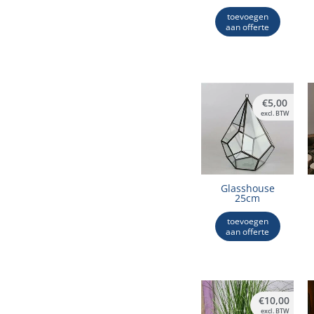
toevoegen
aan offerte
€
5,00
excl. BTW
Glasshouse
25cm
toevoegen
aan offerte
€
10,00
excl. BTW