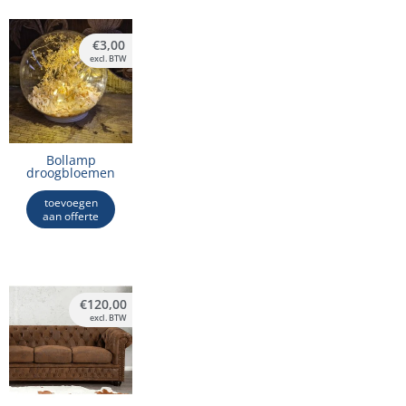
€
3,00
excl. BTW
Bollamp
droogbloemen
toevoegen
aan offerte
€
120,00
excl. BTW