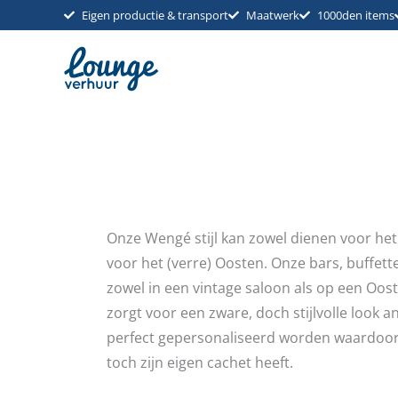
Ga
Eigen productie & transport
Maatwerk
1000den items
naar
de
inhoud
Onze Wengé stijl kan zowel dienen voor het
voor het (verre) Oosten. Onze bars, buffet
zowel in een vintage saloon als op een Oos
zorgt voor een zware, doch stijlvolle look an
perfect gepersonaliseerd worden waardoor e
toch zijn eigen cachet heeft.