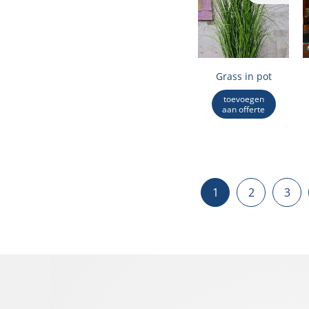
Grass in pot
toevoegen
aan offerte
1
2
3