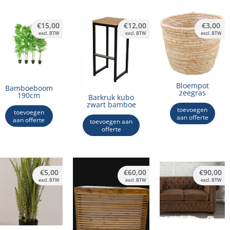
€
15,00
€
12,00
€
3,00
excl. BTW
excl. BTW
excl. BTW
Bloempot
Bamboeboom
zeegras
190cm
Barkruk kubo
zwart bamboe
toevoegen
toevoegen
aan offerte
aan offerte
toevoegen aan
offerte
€
5,00
€
60,00
€
90,00
excl. BTW
excl. BTW
excl. BTW