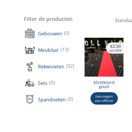
Filter de producten
(0)
Gebouwen
€
2,50
(13)
Meubilair
excl. BTW
(92)
Rekwisieten
Afzetkoord
(0)
Sets
goud
toevoegen
(0)
Spandoeken
aan offerte