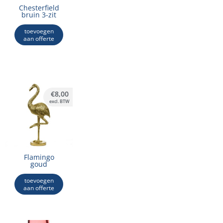
Chesterfield
bruin 3-zit
toevoegen
aan offerte
€
8,00
excl. BTW
Flamingo
goud
toevoegen
aan offerte