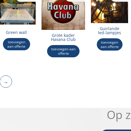
Guirlande
Green wall
led-lampjes
Grote kader
Havana Club
toevoegen
toevoegen
aan offerte
aan offerte
toevoegen aan
offerte
→
Op z