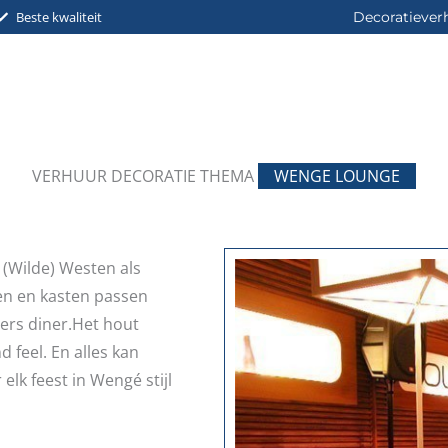
Beste kwaliteit
Decoratiever
VERHUUR DECORATIE THEMA
WENGE LOUNGE
 (Wilde) Westen als
ten en kasten passen
ters diner.Het hout
d feel. En alles kan
lk feest in Wengé stijl