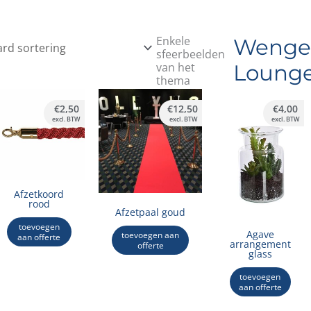
Enkele
Wenge
sfeerbeelden
van het
Lounge
thema
€
2,50
€
12,50
€
4,00
excl. BTW
excl. BTW
excl. BTW
Afzetkoord
rood
Afzetpaal goud
toevoegen
Agave
toevoegen aan
aan offerte
arrangement
offerte
glass
toevoegen
aan offerte