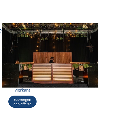
.
€
4,00
excl. BTW
Agave
arrangement
vierkant
toevoegen
aan offerte