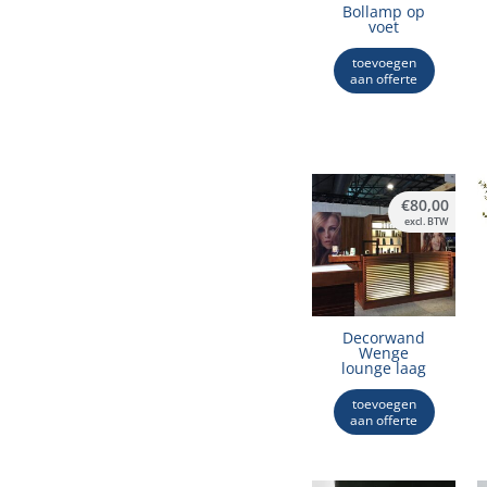
Bollamp op
voet
toevoegen
aan offerte
€
80,00
excl. BTW
Decorwand
Wenge
lounge laag
toevoegen
aan offerte