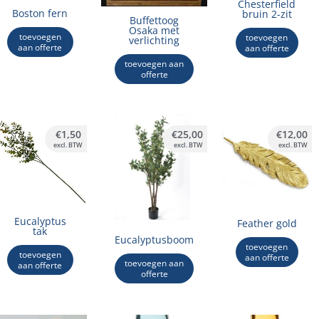
Chesterfield
Boston fern
bruin 2-zit
Buffettoog
Osaka met
toevoegen
toevoegen
verlichting
aan offerte
aan offerte
toevoegen aan
offerte
€
1,50
€
25,00
€
12,00
excl. BTW
excl. BTW
excl. BTW
Eucalyptus
Feather gold
tak
Eucalyptusboom
toevoegen
toevoegen
aan offerte
toevoegen aan
aan offerte
offerte