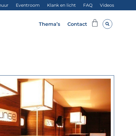
huur
Eventroom
Klank en licht
FAQ
Videos
Winkelwag
Thema’s
Contact