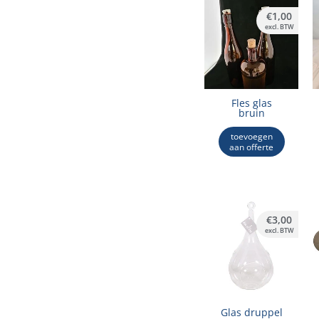
€
1,00
excl. BTW
Fles glas
bruin
toevoegen
aan offerte
€
3,00
excl. BTW
Glas druppel