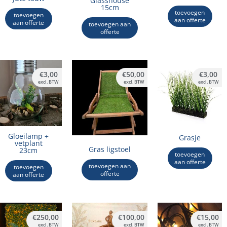
Glasshouse
15cm
toevoegen
toevoegen
aan offerte
aan offerte
toevoegen aan
offerte
€
3,00
€
50,00
€
3,00
excl. BTW
excl. BTW
excl. BTW
Gloeilamp +
Grasje
vetplant
Gras ligstoel
23cm
toevoegen
aan offerte
toevoegen aan
toevoegen
offerte
aan offerte
€
250,00
€
100,00
€
15,00
excl. BTW
excl. BTW
excl. BTW