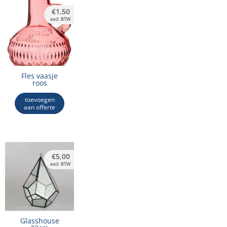
€
1,50
excl. BTW
Fles vaasje
roos
toevoegen
aan offerte
€
5,00
excl. BTW
Glasshouse