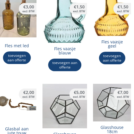
€
3,00
€
1,50
€
1,50
excl. BTW
excl. BTW
excl. BTW
Fles vaasje
Fles met led
geel
Fles vaasje
blauw
toevoegen
toevoegen
aan offerte
aan offerte
toevoegen aan
offerte
€
2,00
€
5,00
€
7,00
excl. BTW
excl. BTW
excl. BTW
Glasshouse
Glasbal aan
18cm
jute touw