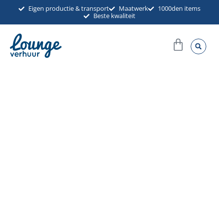
Ga
Eigen productie & transport
Maatwerk
1000den items
Beste kwaliteit
naar
de
Winkel
inhoud