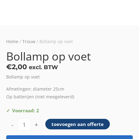
Home
/
Trouw
/ Bollamp op voet
Bollamp op voet
€
2,00
excl. BTW
Bollamp op voet
Afmetingen: diameter 25cm
Op batterijen (niet meegeleverd)
Bollamp
Voorraad: 2
op
-
+
toevoegen aan offerte
voet
aantal