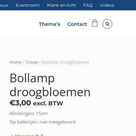
huur
Eventroom
Klank en licht
FAQ
Videos
Winkelwag
Thema’s
Contact
Home
/
Trouw
/ Bollamp droogbloemen
Bollamp
droogbloemen
€
3,00
excl. BTW
Afmetingen: 15cm
Op batterijen: niet meegeleverd
Bollamp