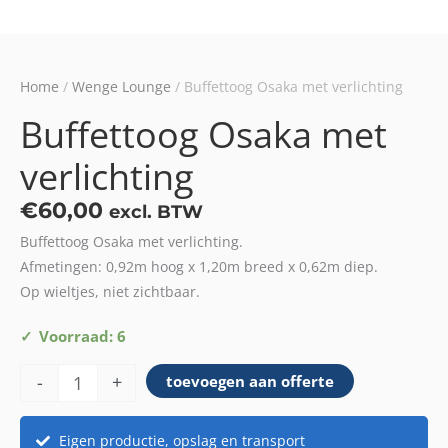
Home
/
Wenge Lounge
/ Buffettoog Osaka met verlichting
Buffettoog Osaka met
verlichting
€
60,00
excl. BTW
Buffettoog Osaka met verlichting.
Afmetingen: 0,92m hoog x 1,20m breed x 0,62m diep.
Op wieltjes, niet zichtbaar.
Buffettoog
Voorraad: 6
Osaka
-
+
toevoegen aan offerte
met
verlichting
aantal
Eigen productie, opslag en transport