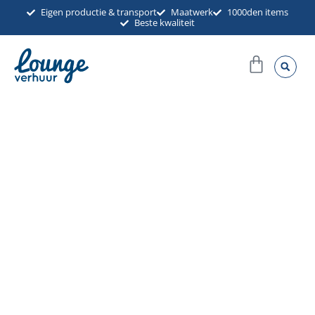
Ga
Eigen productie & transport
Maatwerk
1000den items
Beste kwaliteit
naar
de
Winkel
inhoud