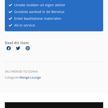
Unieke stukken uit eigen atelier
Grootste aanbod in de Benelux
Enkel kwalitatieve materialen
All-in service
Deel dit item
SKU
WENGE-TG-OSAKA
Categorie
Wenge Lounge