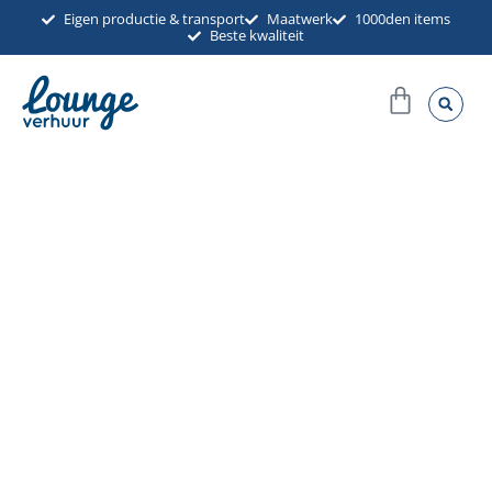
Ga
Eigen productie & transport
Maatwerk
1000den items
Beste kwaliteit
naar
de
Winkel
inhoud