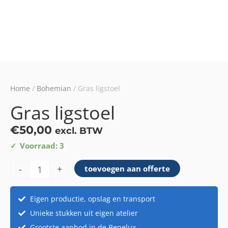
Home
/
Bohemian
/ Gras ligstoel
Gras ligstoel
€
50,00
excl. BTW
Gras
Voorraad: 3
ligstoel
-
+
toevoegen aan offerte
aantal
Eigen productie, opslag en transport
Unieke stukken uit eigen atelier
Grootste aanbod in de Benelux