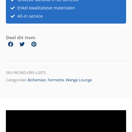
Enkel kwalitatieve materialen
All-in service
Deel dit item
SKU
WOND-GRS-LGSTL
Categorieën
Bohemian
,
Fermette
,
Wenge Lounge