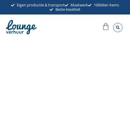
Ga
Eigen productie & transport
Maatwerk
1000den items
Beste kwaliteit
naar
de
Winkel
inhoud