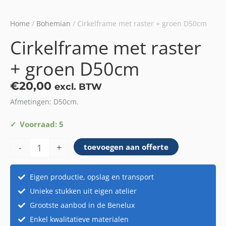
Home
/
Bohemian
/ Cirkelframe met raster + groen D50cm
Cirkelframe met raster
+ groen D50cm
€
20,00
excl. BTW
Afmetingen: D50cm.
Cirkelframe
Voorraad: 5
met
-
+
toevoegen aan offerte
raster
+
groen
Eigen productie, opslag en transport
D50cm
Unieke stukken uit eigen atelier
aantal
Grootste aanbod in de Benelux
Enkel kwalitatieve materialen