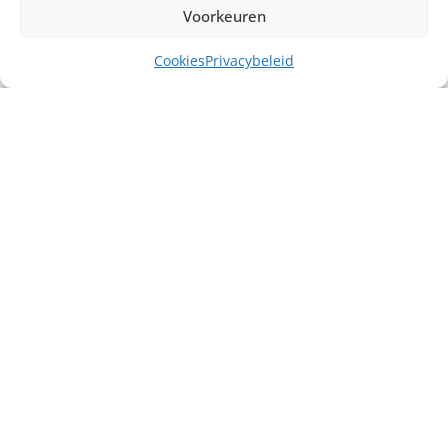
Voorkeuren
Cookies
Privacybeleid
Misschien heb je ook interesse in ...
Call for Price