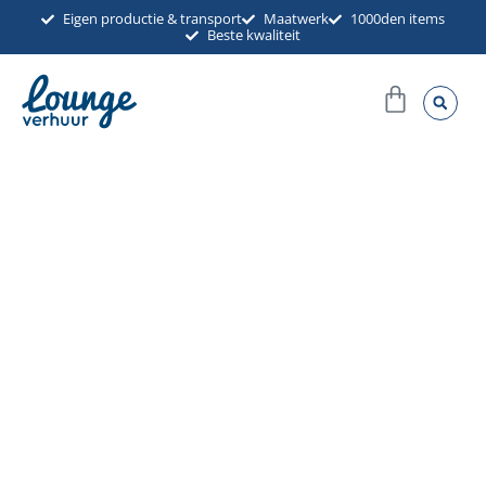
Ga
Eigen productie & transport
Maatwerk
1000den items
Beste kwaliteit
naar
de
Winkel
inhoud