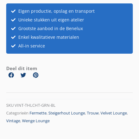
aantal
Eigen productie, opslag en transport
Unieke stukken uit eigen atelier
Grootste aanbod in de Benelux
Enkel kwalitatieve materialen
All-in service
Deel dit item
SKU
VINT-THLCHT-GRN-BL
Categorieën
Fermette
,
Steigerhout Lounge
,
Trouw
,
Velvet Lounge
,
Vintage
,
Wenge Lounge