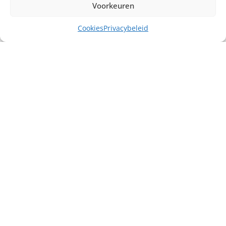
Voorkeuren
Cookies
Privacybeleid
Misschien heb je ook interesse in ...
€
20,00
excl. BTW