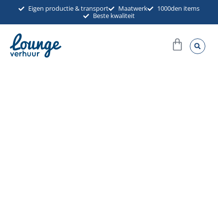
Ga
Eigen productie & transport
Maatwerk
1000den items
Beste kwaliteit
naar
de
Winkel
inhoud