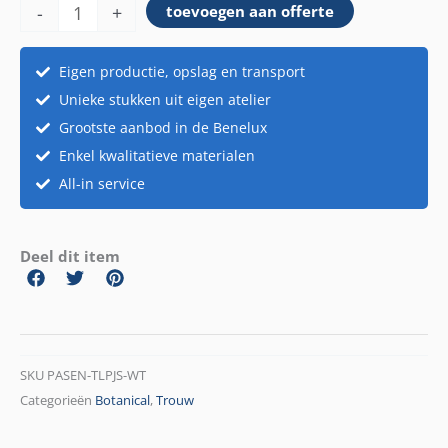
-
+
toevoegen aan offerte
Eigen productie, opslag en transport
Unieke stukken uit eigen atelier
Grootste aanbod in de Benelux
Enkel kwalitatieve materialen
All-in service
Deel dit item
SKU
PASEN-TLPJS-WT
Categorieën
Botanical
,
Trouw