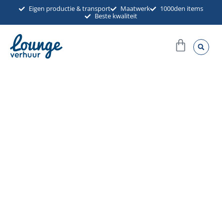
Ga
Eigen productie & transport
Maatwerk
1000den items
Beste kwaliteit
naar
de
Winkel
inhoud