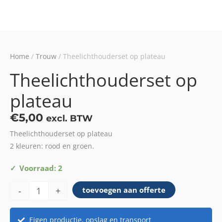
Home
/
Trouw
/ Theelichthouderset op plateau
Theelichthouderset op
plateau
€
5,00
excl. BTW
Theelichthouderset op plateau
2 kleuren: rood en groen.
Theelichthouderset
Voorraad: 2
op
-
+
toevoegen aan offerte
plateau
aantal
Eigen productie, opslag en transport