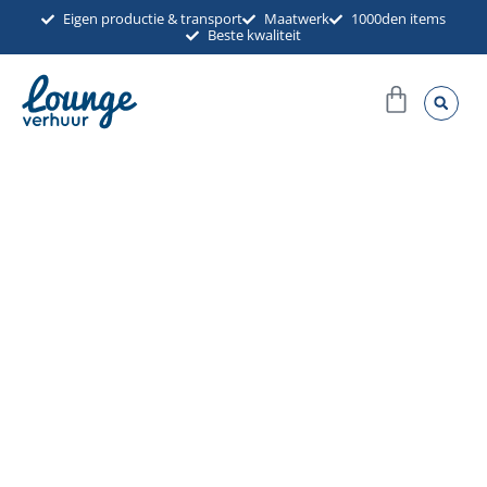
Ga
Eigen productie & transport
Maatwerk
1000den items
Beste kwaliteit
naar
de
Winkel
inhoud