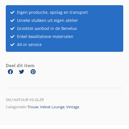
aantal
Eigen productie, opslag en transport
Unieke stukken uit eigen atelier
Grootste aanbod in de Benelux
Enkel kwalitatieve materialen
All-in service
Deel dit item
SKU
NATUUR-VS-GLZR
Categorieën
Trouw
,
Velvet Lounge
,
Vintage