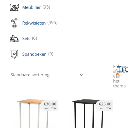
(95)
Meubilair
(495)
Rekwisieten
(6)
Sets
(0)
Spandoeken
Enkele
Tr
sfeerbe
van
het
thema
€
30,00
€
25,00
excl. BTW
excl. BTW