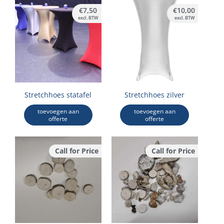
€
7,50
€
10,00
excl. BTW
excl. BTW
Stretchhoes statafel
Stretchhoes zilver
toevoegen aan
toevoegen aan
offerte
offerte
Call for Price
Call for Price