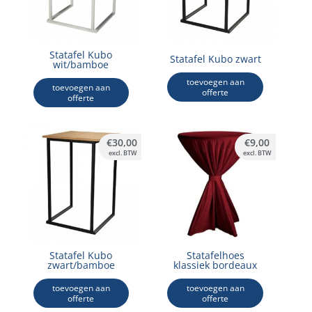
Statafel Kubo
Statafel Kubo zwart
wit/bamboe
toevoegen aan
toevoegen aan
offerte
offerte
€
30,00
€
9,00
excl. BTW
excl. BTW
Statafel Kubo
Statafelhoes
zwart/bamboe
klassiek bordeaux
toevoegen aan
toevoegen aan
offerte
offerte