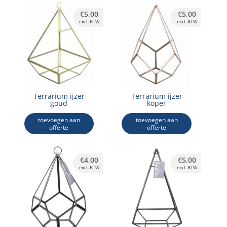
€
5,00
€
5,00
excl. BTW
excl. BTW
Terrarium ijzer
Terrarium ijzer
goud
koper
toevoegen aan
toevoegen aan
offerte
offerte
€
4,00
€
5,00
excl. BTW
excl. BTW