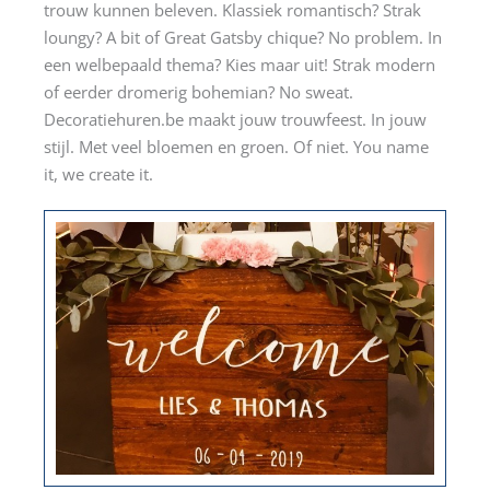
trouw kunnen beleven. Klassiek romantisch? Strak
loungy? A bit of Great Gatsby chique? No problem. In
een welbepaald thema? Kies maar uit! Strak modern
of eerder dromerig bohemian? No sweat.
Decoratiehuren.be maakt jouw trouwfeest. In jouw
stijl. Met veel bloemen en groen. Of niet. You name
it, we create it.