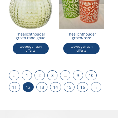
Theelichthouder
Theelichthouder
groen rand goud
groen/roze
toevoegen aan
toevoegen aan
offerte
offerte
←
1
2
3
…
9
10
11
12
13
14
15
16
→