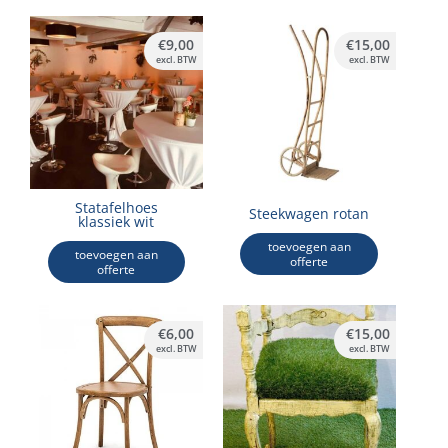
€
9,00
€
15,00
excl. BTW
excl. BTW
Statafelhoes
Steekwagen rotan
klassiek wit
toevoegen aan
toevoegen aan
offerte
offerte
€
6,00
€
15,00
excl. BTW
excl. BTW