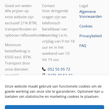
Goed om weten
Contact
Legal
Alle prijzen op
Voor dringende
Algemene
Voorwaarden
onze website zijn
vragen zijn we
exclusief 21% BTW,
telefonisch
Cookies
transportkosten en
bereikbaar van
opbouw-/afbouwkosten.
maandag t.e.m.
Privacybeleid
vrijdag van 9 tot 18
Minimum
FAQ
uur en in het
bestelbedrag is
weekend van 10
€500 excl. BTW.
tot 14 uur.
Transport door
onze diensten
052 55 05 72
mogelijk.
0476 40 53 42
Voor andere
Onze website maakt gebruik van functionele cookies om de
vragen kunt u ons
goede werking van onze site te garanderen. Optioneel kan u
mailen
toelaten om statistische en marketing cookies te plaatsen.
op
info@loungeverhuur.be
.