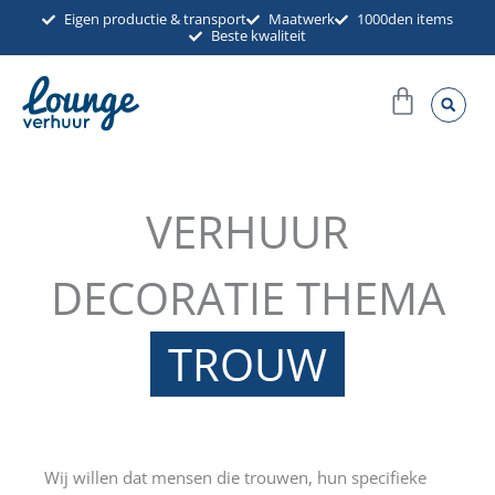
Ga
Eigen productie & transport
Maatwerk
1000den items
Beste kwaliteit
naar
de
Winkel
inhoud
VERHUUR
DECORATIE THEMA
TROUW
Wij willen dat mensen die trouwen, hun specifieke