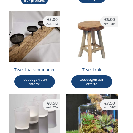
Bekijk opties
€
5,00
€
6,00
excl. BTW
excl. BTW
Teak kaarsenhouder
Teak kruk
toevoegen aan
toevoegen aan
offerte
offerte
€
0,50
€
7,50
excl. BTW
excl. BTW