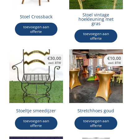
Stoel vintage
Stoel Crossback
hoekleuning met
gras
toevoegen aan
offerte
toevoegen aan
offerte
€
30,00
€
10,00
excl. BTW
excl. BTW
Stoeltje smeedijzer
Stretchhoes goud
toevoegen aan
toevoegen aan
offerte
offerte