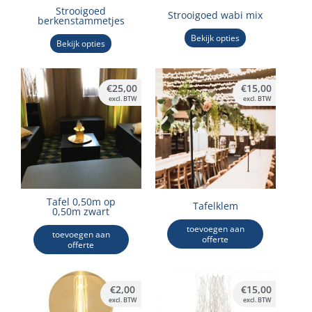
Strooigoed
Strooigoed wabi mix
berkenstammetjes
Bekijk opties
Bekijk opties
€
25,00
€
15,00
excl. BTW
excl. BTW
Tafel 0,50m op
Tafelklem
0,50m zwart
toevoegen aan
toevoegen aan
offerte
offerte
€
2,00
€
15,00
excl. BTW
excl. BTW