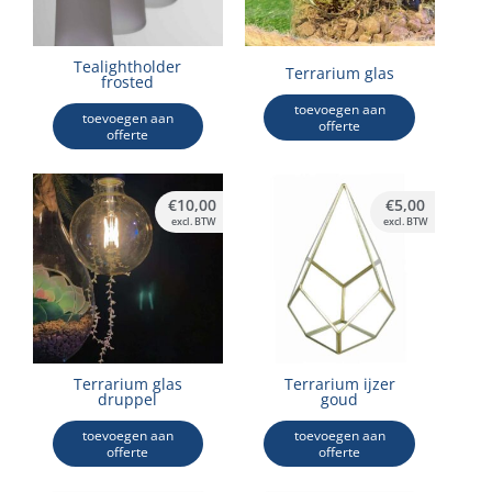
Tealightholder
Terrarium glas
frosted
toevoegen aan
toevoegen aan
offerte
offerte
€
10,00
€
5,00
excl. BTW
excl. BTW
Terrarium glas
Terrarium ijzer
druppel
goud
toevoegen aan
toevoegen aan
offerte
offerte