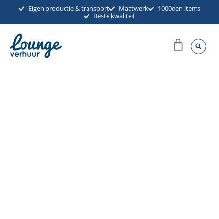
Ga
Eigen productie & transport
Maatwerk
1000den items
Beste kwaliteit
naar
de
Winkel
inhoud