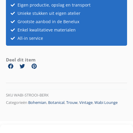
Eigen productie, opslag en transport
Unieke stukken uit eigen atelier
Grootste aanbod in de Benelux
Enkel kwalitatieve materialen
All-in service
Deel dit item
SKU
WABI-STROOI-BERK
Categorieën
Bohemian
,
Botanical
,
Trouw
,
Vintage
,
Wabi Lounge