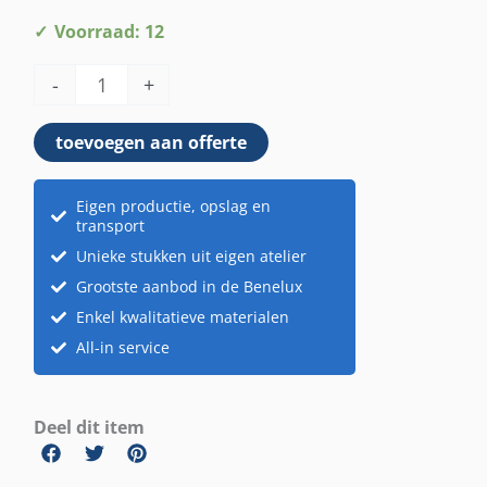
Terrarium
Voorraad: 12
ijzer
-
+
goud
aantal
toevoegen aan offerte
Eigen productie, opslag en
transport
Unieke stukken uit eigen atelier
Grootste aanbod in de Benelux
Enkel kwalitatieve materialen
All-in service
Deel dit item