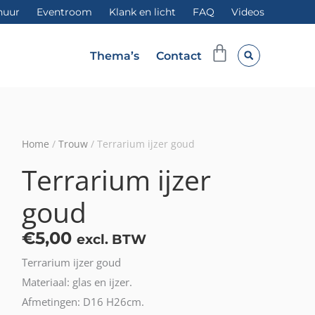
huur
Eventroom
Klank en licht
FAQ
Videos
Winkelwag
Thema’s
Contact
Home
/
Trouw
/ Terrarium ijzer goud
Terrarium ijzer
goud
€
5,00
excl. BTW
Terrarium ijzer goud
Materiaal: glas en ijzer.
Afmetingen: D16 H26cm.