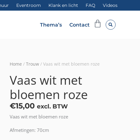
huur
Eventroom
Klank en licht
FAQ
Videos
Winkelwag
Thema’s
Contact
Home
/
Trouw
/ Vaas wit met bloemen roze
Vaas wit met
bloemen roze
€
15,00
excl. BTW
Vaas wit met bloemen roze
Afmetingen: 70cm