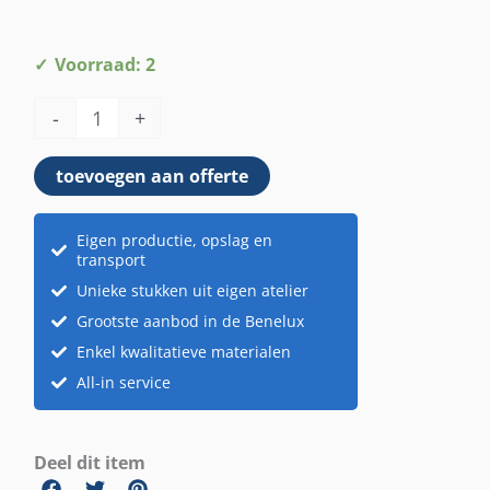
Vaas
Voorraad: 2
wit
-
+
met
bloemen
toevoegen aan offerte
roze
aantal
Eigen productie, opslag en
transport
Unieke stukken uit eigen atelier
Grootste aanbod in de Benelux
Enkel kwalitatieve materialen
All-in service
Deel dit item