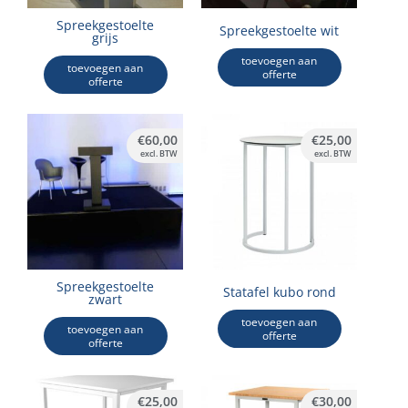
Spreekgestoelte
Spreekgestoelte wit
grijs
toevoegen aan
toevoegen aan
offerte
offerte
€
60,00
€
25,00
excl. BTW
excl. BTW
Spreekgestoelte
Statafel kubo rond
zwart
toevoegen aan
toevoegen aan
offerte
offerte
€
25,00
€
30,00