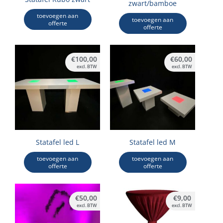
zwart/bamboe
toevoegen aan
toevoegen aan
offerte
offerte
€
100,00
€
60,00
excl. BTW
excl. BTW
Statafel led L
Statafel led M
toevoegen aan
toevoegen aan
offerte
offerte
€
50,00
€
9,00
excl. BTW
excl. BTW