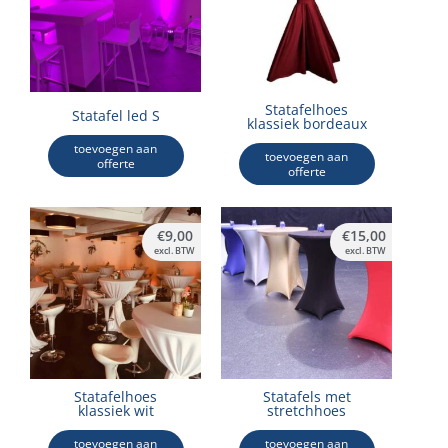
Statafelhoes
Statafel led S
klassiek bordeaux
toevoegen aan
toevoegen aan
offerte
offerte
€
9,00
€
15,00
excl. BTW
excl. BTW
Statafelhoes
Statafels met
klassiek wit
stretchhoes
toevoegen aan
toevoegen aan