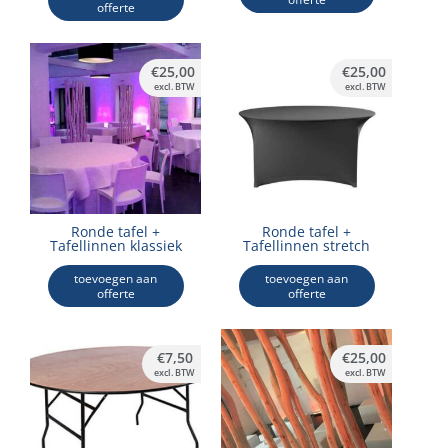
offerte
€
25,00
€
25,00
excl. BTW
excl. BTW
Ronde tafel +
Ronde tafel +
Tafellinnen klassiek
Tafellinnen stretch
toevoegen aan
toevoegen aan
offerte
offerte
€
7,50
€
25,00
excl. BTW
excl. BTW