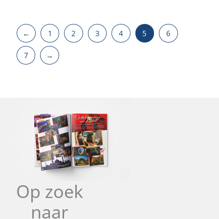
←
1
2
3
4
5
6
7
→
Op zoek
naar