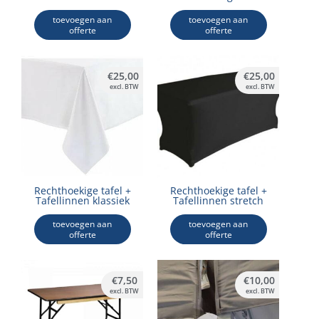
toevoegen aan
toevoegen aan
offerte
offerte
€
25,00
€
25,00
excl. BTW
excl. BTW
Rechthoekige tafel +
Rechthoekige tafel +
Tafellinnen klassiek
Tafellinnen stretch
toevoegen aan
toevoegen aan
offerte
offerte
€
7,50
€
10,00
excl. BTW
excl. BTW