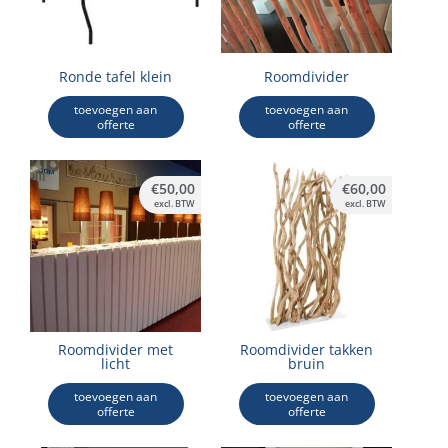
Ronde tafel klein
Roomdivider
toevoegen aan
toevoegen aan
offerte
offerte
€
50,00
€
60,00
excl. BTW
excl. BTW
Roomdivider met
Roomdivider takken
licht
bruin
toevoegen aan
toevoegen aan
offerte
offerte