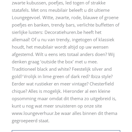
zwarte kubussen, poefjes, led togen of strakke
statafels. Met ons meubilair beleeft u dit ultieme
Loungegevoel. Witte, zwarte, rode, blauwe of groene
poefjes en banken, trendy bars, verlichte buffetten of
sierlijke lusters: Decoratiehuren.be heeft het
allemaal! Of u nu van trendy, ingetogen of klassiek
houdt, het meubilair wordt altijd op uw wensen
afgestemd. Wilt u eens iets totaal anders doen? Wij
denken graag ‘outside the box’ met u mee.
Traditioneel black and white? Feestelijk silver and
gold? Vrolijk in lime green of dark red? Ibiza style?
Eerder wat rustieker en meer vintage? Chesterfield
chique? Alles is mogelijk. Hieronder al een kleine
opsomming maar omdat dit thema zo uitgebreid is,
kunt u nog wat meer snuisteren op onze site
www.loungeverhuur.be waar alles binnen dit thema
gegroepeerd staat.