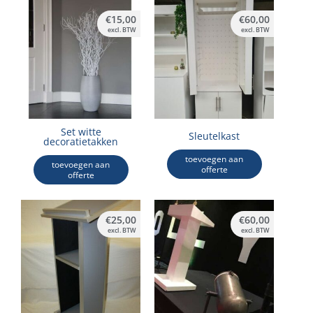
€
15,00
€
60,00
excl. BTW
excl. BTW
Set witte
Sleutelkast
decoratietakken
toevoegen aan
toevoegen aan
offerte
offerte
€
25,00
€
60,00
excl. BTW
excl. BTW