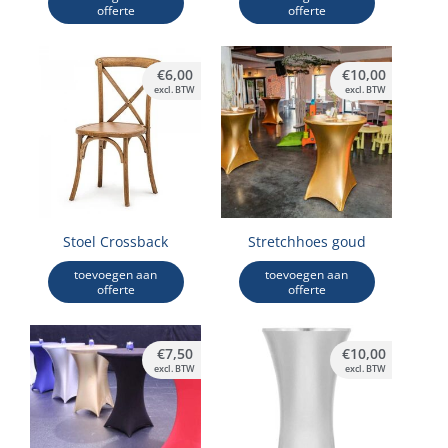
offerte
offerte
€
6,00
€
10,00
excl. BTW
excl. BTW
Stoel Crossback
Stretchhoes goud
toevoegen aan
toevoegen aan
offerte
offerte
€
7,50
€
10,00
excl. BTW
excl. BTW