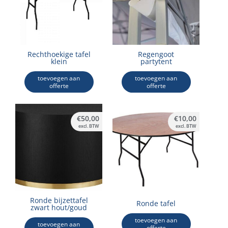
Rechthoekige tafel
Regengoot
klein
partytent
toevoegen aan
toevoegen aan
offerte
offerte
€
50,00
€
10,00
excl. BTW
excl. BTW
Ronde bijzettafel
Ronde tafel
zwart hout/goud
toevoegen aan
toevoegen aan
offerte