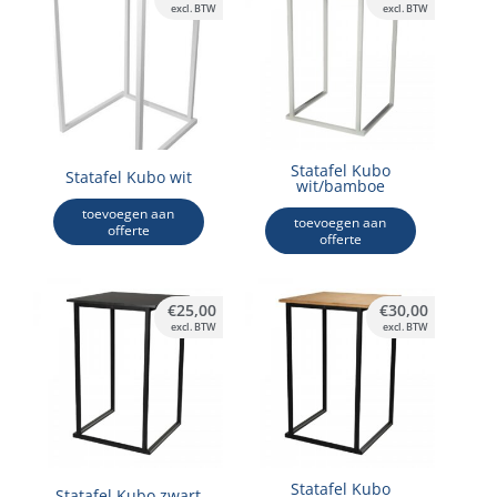
excl. BTW
excl. BTW
Statafel Kubo
Statafel Kubo wit
wit/bamboe
toevoegen aan
toevoegen aan
offerte
offerte
€
25,00
€
30,00
excl. BTW
excl. BTW
Statafel Kubo
Statafel Kubo zwart