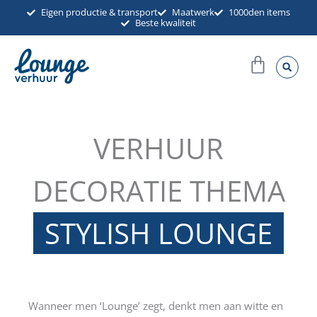
Ga
Eigen productie & transport
Maatwerk
1000den items
Beste kwaliteit
naar
de
Winkel
inhoud
VERHUUR
DECORATIE THEMA
STYLISH LOUNGE
Wanneer men ‘Lounge’ zegt, denkt men aan witte en