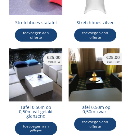
Stretchhoes statafel
Stretchhoes zilver
toevoegen aan
toevoegen aan
offerte
offerte
€
25,00
€
25,00
excl. BTW
excl. BTW
Tafel 0,50m op
Tafel 0,50m op
0,50m wit gelakt
0,50m zwart
glanzend
toevoegen aan
toevoegen aan
offerte
offerte