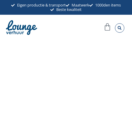
Ga
Eigen productie & transport
Maatwerk
1000den items
Beste kwaliteit
naar
de
Winkel
inhoud