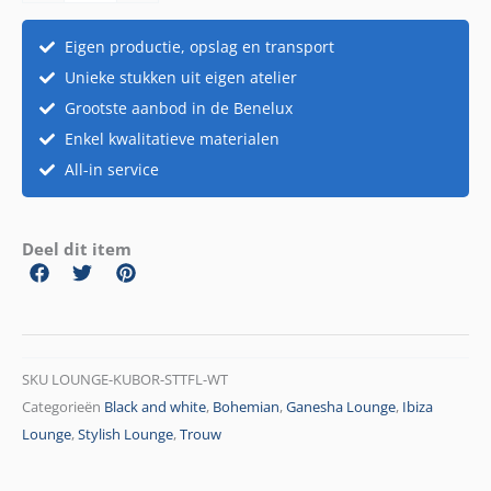
aantal
Eigen productie, opslag en transport
Unieke stukken uit eigen atelier
Grootste aanbod in de Benelux
Enkel kwalitatieve materialen
All-in service
Deel dit item
SKU
LOUNGE-KUBOR-STTFL-WT
Categorieën
Black and white
,
Bohemian
,
Ganesha Lounge
,
Ibiza
Lounge
,
Stylish Lounge
,
Trouw