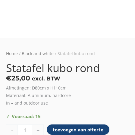
Home
/
Black and white
/ Statafel kubo rond
Statafel kubo rond
€
25,00
excl. BTW
Afmetingen: D80cm x H110cm
Materiaal: Aluminium, hardcore
In – and outdoor use
Statafel
Voorraad: 15
kubo
-
+
toevoegen aan offerte
rond