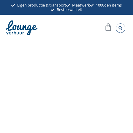
Ga
Eigen productie & transport
Maatwerk
1000den items
Beste kwaliteit
naar
de
Winkel
inhoud