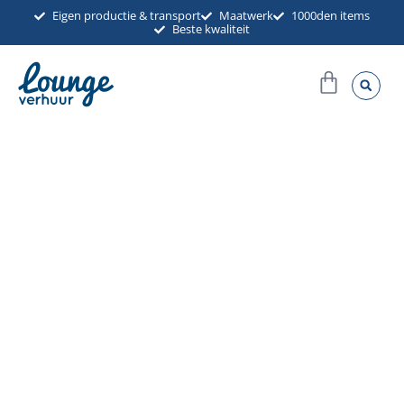
Ga
Eigen productie & transport
Maatwerk
1000den items
Beste kwaliteit
naar
de
Winkel
inhoud