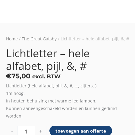
Home
/
The Great Gatsby
/ Lichtletter – hele alfabet, pijl, &, #
Lichtletter – hele
alfabet, pijl, &, #
€
75,00
excl. BTW
Lichtletter (hele alfabet, pijl, &, #, …, cijfers, ).
1m hoog.
In houten behuizing met warme led lampen.
Kunnen aaneengeschakeld worden en kunnen gedimd
worden.
Lichtletter
-
+
toevoegen aan offerte