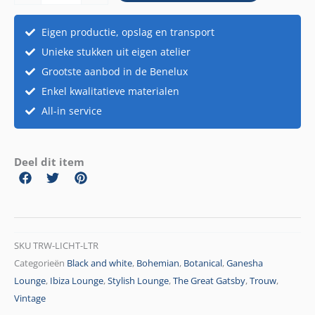
-
hele
Eigen productie, opslag en transport
alfabet,
Unieke stukken uit eigen atelier
pijl,
Grootste aanbod in de Benelux
&,
#
Enkel kwalitatieve materialen
aantal
All-in service
Deel dit item
SKU
TRW-LICHT-LTR
Categorieën
Black and white
,
Bohemian
,
Botanical
,
Ganesha
Lounge
,
Ibiza Lounge
,
Stylish Lounge
,
The Great Gatsby
,
Trouw
,
Vintage