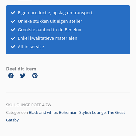
zit
aantal
Eigen productie, opslag en transport
Unieke stukken uit eigen atelier
Grootste aanbod in de Benelux
Enkel kwalitatieve materialen
All-in service
Deel dit item
SKU
LOUNGE-POEF-4-ZW
Categorieën
Black and white
,
Bohemian
,
Stylish Lounge
,
The Great
Gatsby