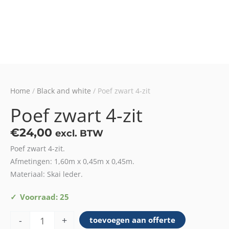
Home
/
Black and white
/ Poef zwart 4-zit
Poef zwart 4-zit
€
24,00
excl. BTW
Poef zwart 4-zit.
Afmetingen: 1,60m x 0,45m x 0,45m.
Materiaal: Skai leder.
Poef
Voorraad: 25
zwart
-
+
toevoegen aan offerte
4-