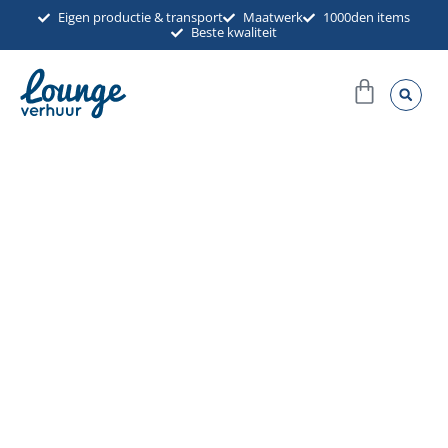
Ga
Eigen productie & transport
Maatwerk
1000den items
Beste kwaliteit
naar
de
Winkel
inhoud