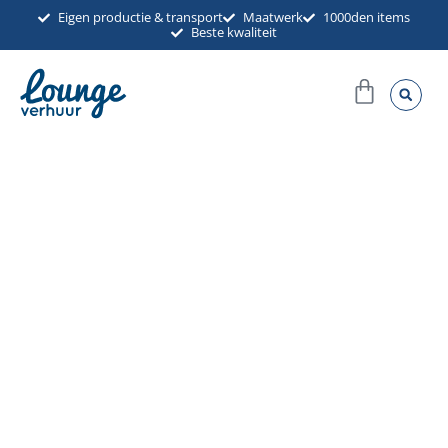
Ga
Eigen productie & transport
Maatwerk
1000den items
Beste kwaliteit
naar
de
Winkel
inhoud