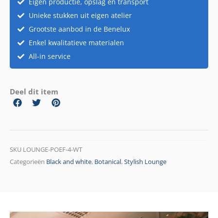
Eigen productie, opslag en transport
Unieke stukken uit eigen atelier
Grootste aanbod in de Benelux
Enkel kwalitatieve materialen
All-in service
Deel dit item
SKU
LOUNGE-POEF-4-WT
Categorieën
Black and white
,
Botanical
,
Stylish Lounge