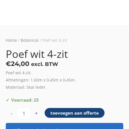
Home
/
Botanical
/ Poef wit 4-zit
Poef wit 4-zit
€
24,00
excl. BTW
Poef wit 4-zit.
Afmetingen: 1,60m x 0,45m x 0,45m.
Materiaal: Skai leder.
Poef
Voorraad: 25
wit
-
+
toevoegen aan offerte
4-
zit
aantal