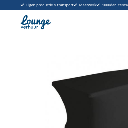
Ga
Eigen productie & transport
Maatwerk
1000den items
naar
de
inhoud