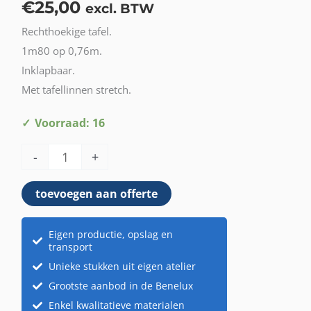
€
25,00
excl. BTW
Rechthoekige tafel.
1m80 op 0,76m.
Inklapbaar.
Met tafellinnen stretch.
Rechthoekige
Voorraad: 16
tafel
-
+
+
Tafellinnen
toevoegen aan offerte
stretch
aantal
Eigen productie, opslag en
transport
Unieke stukken uit eigen atelier
Grootste aanbod in de Benelux
Enkel kwalitatieve materialen