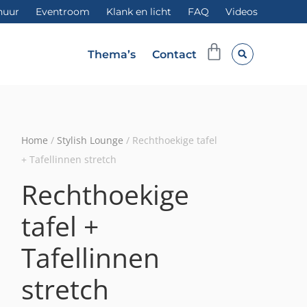
huur
Eventroom
Klank en licht
FAQ
Videos
Winkelwag
Thema’s
Contact
Home
/
Stylish Lounge
/ Rechthoekige tafel
+ Tafellinnen stretch
Rechthoekige
tafel +
Tafellinnen
stretch