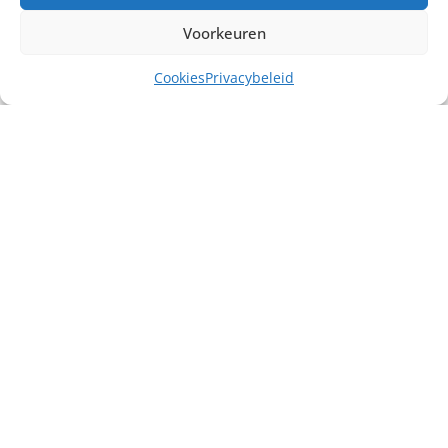
Voorkeuren
Cookies
Privacybeleid
Misschien heb je ook interesse in ...
€
150,00
excl. BTW