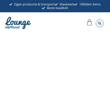
Ga
Eigen productie & transport
Maatwerk
1000den items
Beste kwaliteit
naar
de
Winkel
inhoud