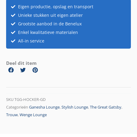
Eigen productie, opslag en transport
Unieke stukken uit eigen atelier
Grootste aanbod in de Benelux
Enkel kwalitatieve materialen
All-in service
Deel dit item
SKU
TGG-HOCKER-GD
Categorieën
Ganesha Lounge
,
Stylish Lounge
,
The Great Gatsby
,
Trouw
,
Wenge Lounge