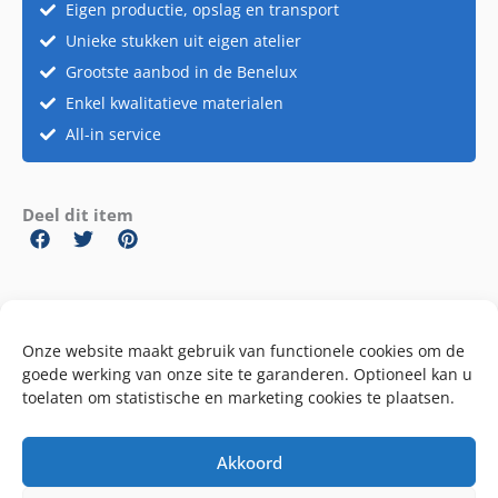
aantal
Eigen productie, opslag en transport
Unieke stukken uit eigen atelier
Grootste aanbod in de Benelux
Enkel kwalitatieve materialen
All-in service
Deel dit item
SKU
GANESHA-PR-TRAP
Onze website maakt gebruik van functionele cookies om de
goede werking van onze site te garanderen. Optioneel kan u
Categorie
Ganesha Lounge
toelaten om statistische en marketing cookies te plaatsen.
Akkoord