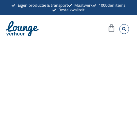
Ga
Eigen productie & transport
Maatwerk
1000den items
Beste kwaliteit
naar
de
Winkel
inhoud