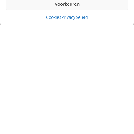
Voorkeuren
Cookies
Privacybeleid
Misschien heb je ook interesse in ...
€
40,00
excl. BTW