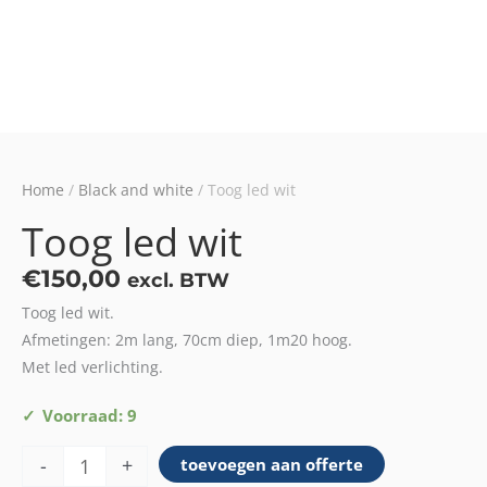
Home
/
Black and white
/ Toog led wit
Toog led wit
€
150,00
excl. BTW
Toog led wit.
Afmetingen: 2m lang, 70cm diep, 1m20 hoog.
Met led verlichting.
Toog
Voorraad: 9
led
-
+
toevoegen aan offerte
wit