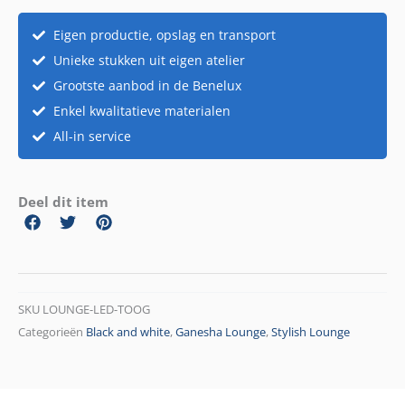
aantal
Eigen productie, opslag en transport
Unieke stukken uit eigen atelier
Grootste aanbod in de Benelux
Enkel kwalitatieve materialen
All-in service
Deel dit item
SKU
LOUNGE-LED-TOOG
Categorieën
Black and white
,
Ganesha Lounge
,
Stylish Lounge