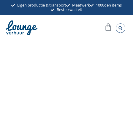
Ga
Eigen productie & transport
Maatwerk
1000den items
Beste kwaliteit
naar
de
Winkel
inhoud