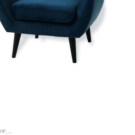
VIP, …