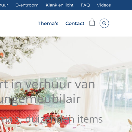
huur
Eventroom
Klank en licht
FAQ
Videos
Winkelwag
Thema’s
Contact
rt in verhuur van
ungemeubilair
ma's, duizenden items