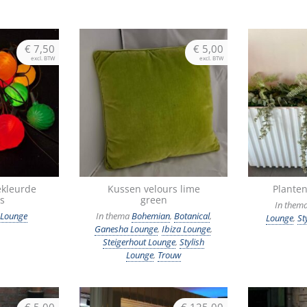
€
7,50
€
5,00
excl. BTW
excl. BTW
ekleurde
Kussen velours lime
Planten
es
green
In them
 Lounge
In thema
Bohemian
,
Botanical
,
Lounge
,
St
Ganesha Lounge
,
Ibiza Lounge
,
Steigerhout Lounge
,
Stylish
Lounge
,
Trouw
€
5,00
€
125,00