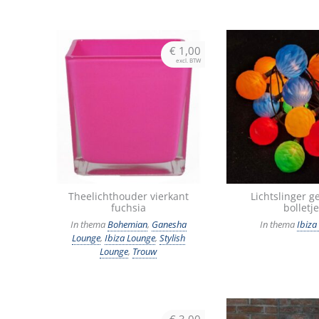
€
1,00
excl. BTW
Theelichthouder vierkant
Lichtslinger g
fuchsia
bolletj
In thema
Bohemian
,
Ganesha
In thema
Ibiza
Lounge
,
Ibiza Lounge
,
Stylish
Lounge
,
Trouw
€
3,00