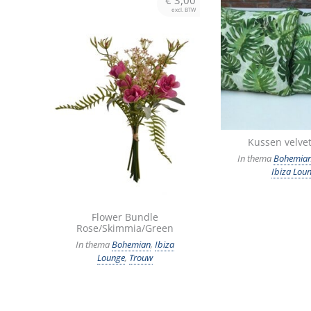
excl. BTW
Kussen velvet
In thema
Bohemia
Ibiza Lou
Flower Bundle
Rose/Skimmia/Green
In thema
Bohemian
,
Ibiza
Lounge
,
Trouw