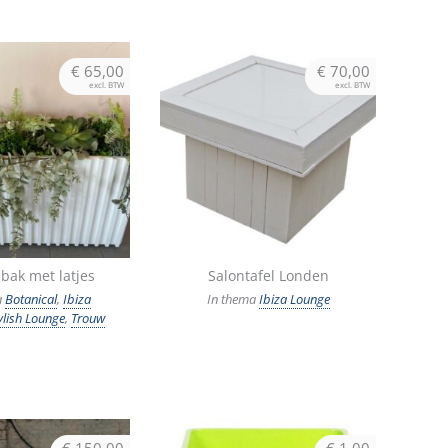
€
65,00
€
70,00
excl. BTW
excl. BTW
bak met latjes
Salontafel Londen
a
Botanical
,
Ibiza
In thema
Ibiza Lounge
ylish Lounge
,
Trouw
€
150,00
€
1,00