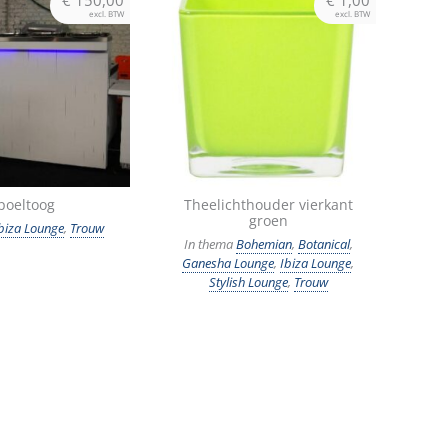
excl. BTW
excl. BTW
poeltoog
Theelichthouder vierkant
groen
biza Lounge
,
Trouw
In thema
Bohemian
,
Botanical
,
Ganesha Lounge
,
Ibiza Lounge
,
Stylish Lounge
,
Trouw