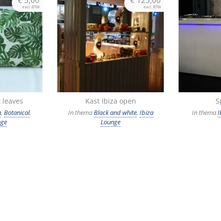
excl. BTW
excl. BTW
 leaves
Kast Ibiza open
S
n
,
Botanical
,
In thema
Black and white
,
Ibiza
In thema
I
nge
Lounge