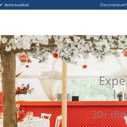
Beste kwaliteit
Decoratiever
Expe
lo
20+ the