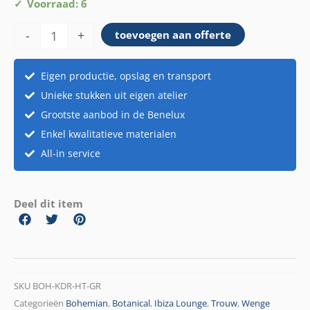
Kader
Voorraad: 6
hout
-
+
toevoegen aan offerte
met
groen
en
Eigen productie, opslag en transport
verlichting
Unieke stukken uit eigen atelier
aantal
Grootste aanbod in de Benelux
Enkel kwalitatieve materialen
All-in service
Deel dit item
SKU
BOH-KDR-HT-GR
Categorieën
Bohemian
,
Botanical
,
Ibiza Lounge
,
Trouw
,
Wenge