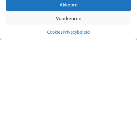
Akkoord
Voorkeuren
Cookies
Privacybeleid
Misschien heb je ook interesse in ...
€
5,00
excl. BTW