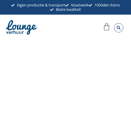
Ga
Eigen productie & transport
Maatwerk
1000den items
Beste kwaliteit
naar
de
Winkel
inhoud