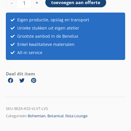
-
+
toevoegen aan offerte
leaves
aantal
Eigen productie, opslag en transport
Unieke stukken uit eigen atelier
Grootste aanbod in de Benelux
Enkel kwalitatieve materialen
All-in service
Deel dit item
SKU
IBIZA-KSS-VLVT-LVS
Categorieën
Bohemian
,
Botanical
,
Ibiza Lounge