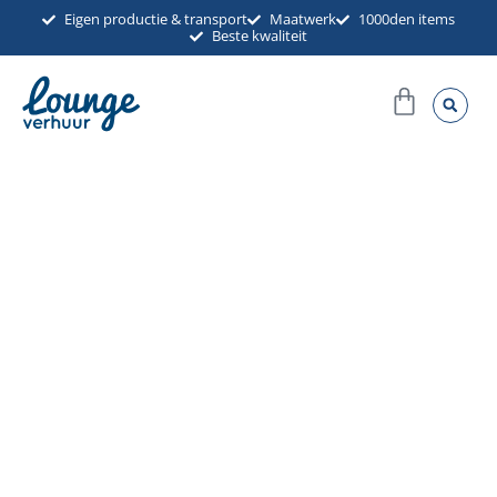
Ga
Eigen productie & transport
Maatwerk
1000den items
Beste kwaliteit
naar
de
Winkel
inhoud