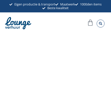
Ga
Eigen productie & transport
Maatwerk
1000den items
Beste kwaliteit
naar
de
Winkel
inhoud