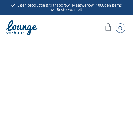
Ga
Eigen productie & transport
Maatwerk
1000den items
Beste kwaliteit
naar
de
Winkel
inhoud