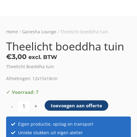
Home
/
Ganesha Lounge
/ Theelicht boeddha tuin
Theelicht boeddha tuin
€
3,00
excl. BTW
Theelicht Boeddha tuin
Afmetingen: 12x15x18cm
Theelicht
Voorraad: 7
boeddha
-
+
toevoegen aan offerte
tuin
aantal
Eigen productie, opslag en transport
Unieke stukken uit eigen atelier