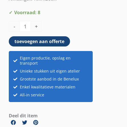
Tafelstukje
Voorraad: 8
Oosters
-
+
aantal
toevoegen aan offerte
Eigen productie, opslag en
transport
Unieke stukken uit eigen atelier
Grootste aanbod in de Benelux
Enkel kwalitatieve materialen
All-in service
Deel dit item