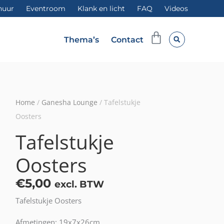
huur
Eventroom
Klank en licht
FAQ
Videos
Winkelwag
Thema’s
Contact
Home
/
Ganesha Lounge
/ Tafelstukje
Oosters
Tafelstukje
Oosters
€
5,00
excl. BTW
Tafelstukje Oosters
Afmetingen: 19x7x26cm