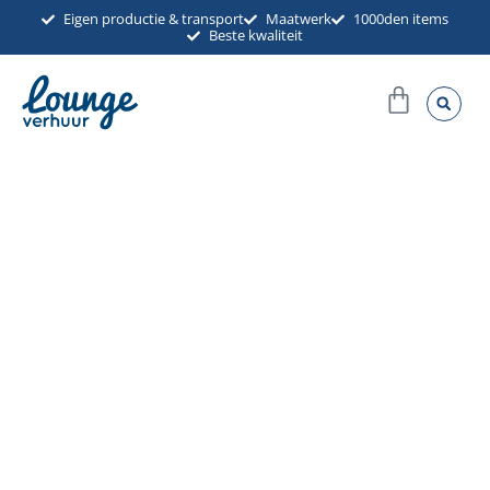
Ga
Eigen productie & transport
Maatwerk
1000den items
Beste kwaliteit
naar
de
Winkel
inhoud