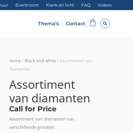
huur
Eventroom
Klank en licht
FAQ
Videos
Winkelwag
Thema’s
Contact
Home
/
Black and white
/ Assortiment van
diamanten
Assortiment
van diamanten
Call for Price
Assortiment van diamanten van
verschillende groottes.