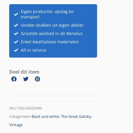
Eigen productie, opslag en
transport
Unieke stukken uit eigen atelier
Grootste aanbod in de Benelux
Enkel kwalitatieve materialen
All-in service
Deel dit item
SKU
TGG-ASSDIAM
Categorieën
Black and white
,
The Great Gatsby
,
Vintage