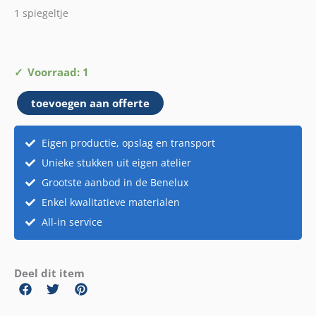
1 spiegeltje
Retro
Voorraad: 1
Pakket
toevoegen aan offerte
1
aantal
Eigen productie, opslag en transport
Unieke stukken uit eigen atelier
Grootste aanbod in de Benelux
Enkel kwalitatieve materialen
All-in service
Deel dit item