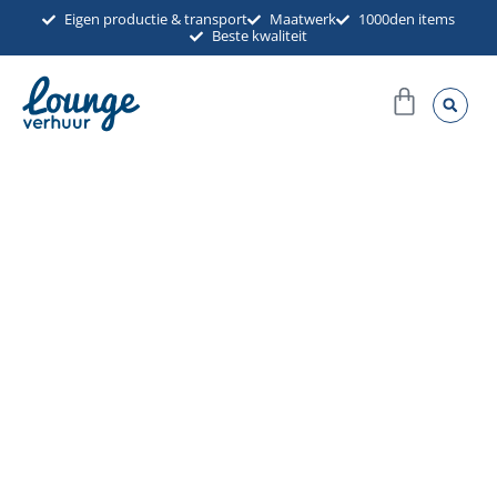
Ga
Eigen productie & transport
Maatwerk
1000den items
Beste kwaliteit
naar
de
Winkel
inhoud