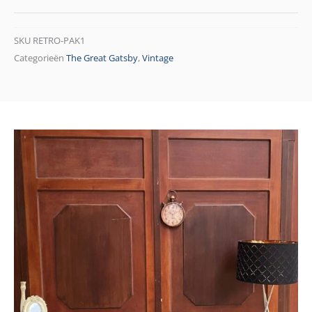
SKU
RETRO-PAK1
Categorieën
The Great Gatsby
,
Vintage