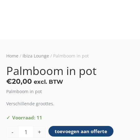
Home
/
Ibiza Lounge
/ Palmboom in pot
Palmboom in pot
€
20,00
excl. BTW
Palmboom in pot
Verschillende groottes.
Palmboom
Voorraad: 11
in
-
+
toevoegen aan offerte
pot