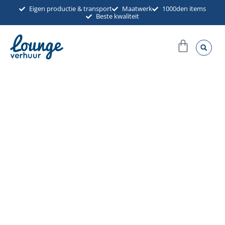
Ga
Eigen productie & transport
Maatwerk
1000den items
Beste kwaliteit
naar
de
Winkel
inhoud