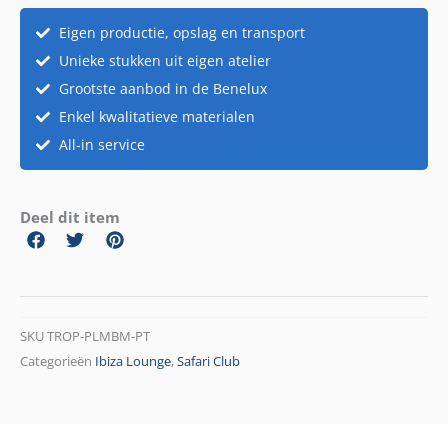
aantal
Eigen productie, opslag en transport
Unieke stukken uit eigen atelier
Grootste aanbod in de Benelux
Enkel kwalitatieve materialen
All-in service
Deel dit item
SKU
TROP-PLMBM-PT
Categorieën
Ibiza Lounge
,
Safari Club