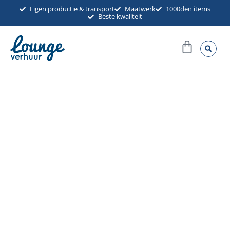
Ga
Eigen productie & transport
Maatwerk
1000den items
Beste kwaliteit
naar
de
Winkel
inhoud