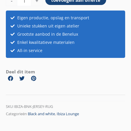
-
+
toevoegen aan offerte
+
rugleuning
Ibiza
Eigen productie, opslag en transport
aantal
Unieke stukken uit eigen atelier
Grootste aanbod in de Benelux
Enkel kwalitatieve materialen
All-in service
Deel dit item
SKU
IBIZA-BNK-JERSEY-RUG
Categorieën
Black and white
,
Ibiza Lounge