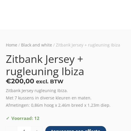
Home
/
Black and white
/ Zitbank Jersey + rugleuning Ibiza
Zitbank Jersey +
rugleuning Ibiza
€
200,00
excl. BTW
Zitbank Jersey rugleuning Ibiza.
Met 7 kussens in diverse kleuren en maten.
Afmetingen: 0,86m hoog x 2,46m breed x 1,23m diep.
Zitbank
Voorraad: 12
Jersey