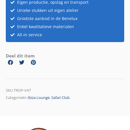
Eigen productie, opslag en transport
Unieke stukken uit eigen atelier
Grootste aanbod in de Benelux
Enkel kwalitatieve materialen
All-in service
Deel dit item
SKU
TROP-VAT
Categorieën
Ibiza Lounge
,
Safari Club