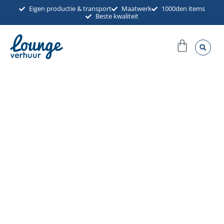
Ga
Eigen productie & transport
Maatwerk
1000den items
Beste kwaliteit
naar
de
Winkel
inhoud