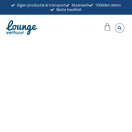
Ga
Eigen productie & transport
Maatwerk
1000den items
Beste kwaliteit
naar
de
Winkel
inhoud