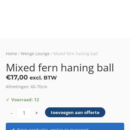
Home
/
Wenge Lounge
/ Mixed fern haning ball
Mixed fern haning ball
€
17,00
excl. BTW
Afmetingen: 60-70cm
Mixed
Voorraad: 12
fern
-
+
toevoegen aan offerte
haning
ball
aantal
Eigen productie, opslag en transport