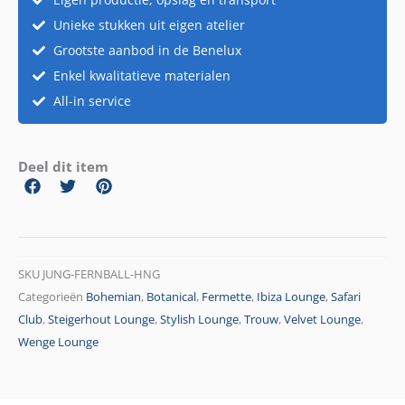
Unieke stukken uit eigen atelier
Grootste aanbod in de Benelux
Enkel kwalitatieve materialen
All-in service
Deel dit item
SKU
JUNG-FERNBALL-HNG
Categorieën
Bohemian
,
Botanical
,
Fermette
,
Ibiza Lounge
,
Safari
Club
,
Steigerhout Lounge
,
Stylish Lounge
,
Trouw
,
Velvet Lounge
,
Wenge Lounge