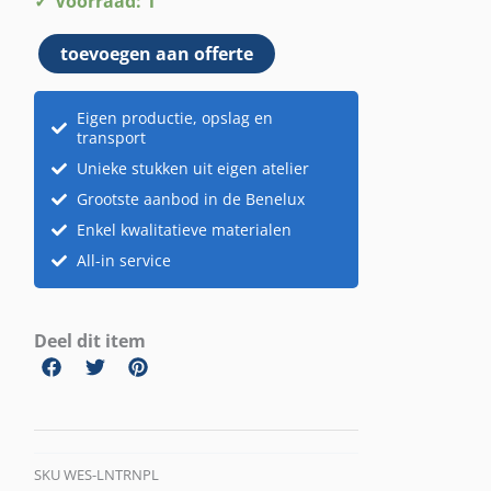
Voorraad: 1
groot
toevoegen aan offerte
aantal
Eigen productie, opslag en
transport
Unieke stukken uit eigen atelier
Grootste aanbod in de Benelux
Enkel kwalitatieve materialen
All-in service
Deel dit item
SKU
WES-LNTRNPL