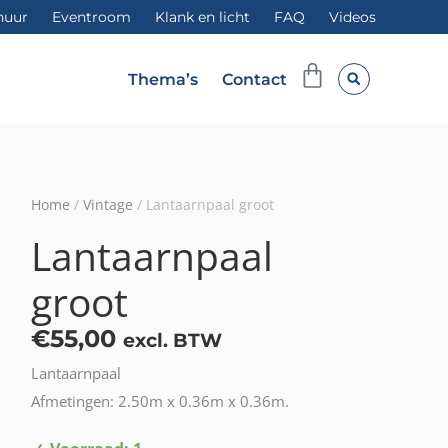
huur
Eventroom
Klank en licht
FAQ
Videos
Winkelwag
Thema’s
Contact
Home
/
Vintage
/ Lantaarnpaal groot
Lantaarnpaal
groot
€
55,00
excl. BTW
Lantaarnpaal
Afmetingen: 2.50m x 0.36m x 0.36m.
Lantaarnpaal