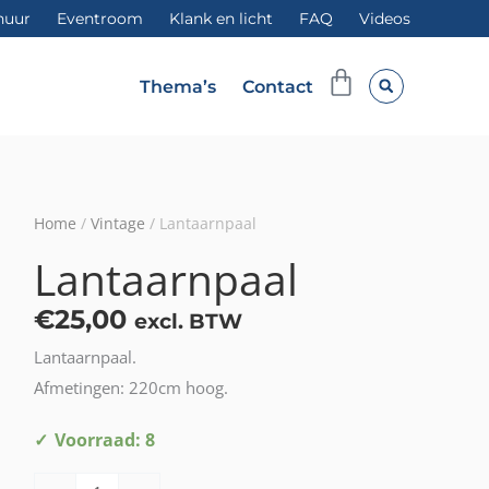
huur
Eventroom
Klank en licht
FAQ
Videos
Winkelwag
Thema’s
Contact
Home
/
Vintage
/ Lantaarnpaal
Lantaarnpaal
€
25,00
excl. BTW
Lantaarnpaal.
Afmetingen: 220cm hoog.
Lantaarnpaal
Voorraad: 8
aantal