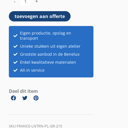
-
+
toevoegen aan offerte
Eigen productie, opslag en
transport
Unieke stukken uit eigen atelier
Grootste aanbod in de Benelux
Enkel kwalitatieve materialen
All-in service
Deel dit item
SKU
FRANCE-LNTRN-PL-GR-215