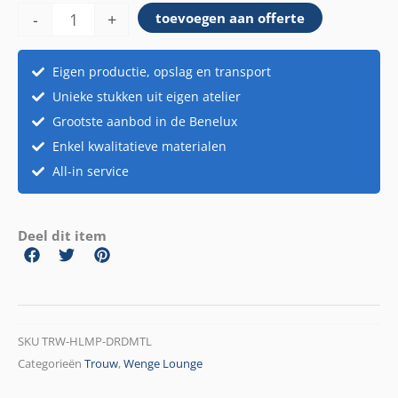
-
+
toevoegen aan offerte
metaal
aantal
Eigen productie, opslag en transport
Unieke stukken uit eigen atelier
Grootste aanbod in de Benelux
Enkel kwalitatieve materialen
All-in service
Deel dit item
SKU
TRW-HLMP-DRDMTL
Categorieën
Trouw
,
Wenge Lounge