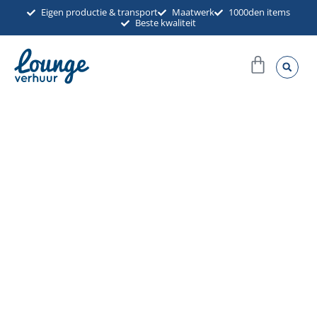
Ga
Eigen productie & transport
Maatwerk
1000den items
Beste kwaliteit
naar
de
Winkel
inhoud