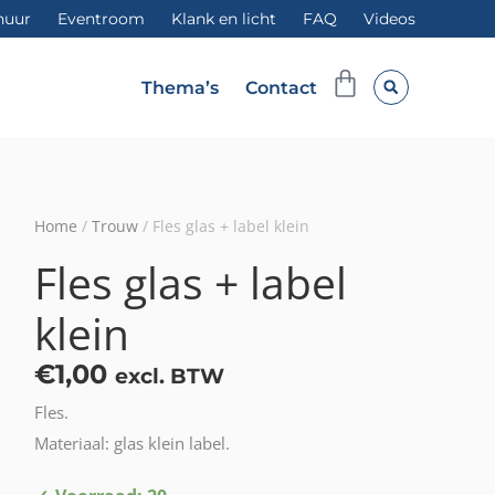
huur
Eventroom
Klank en licht
FAQ
Videos
Winkelwag
Thema’s
Contact
Home
/
Trouw
/ Fles glas + label klein
Fles glas + label
klein
€
1,00
excl. BTW
Fles.
Materiaal: glas klein label.
Fles