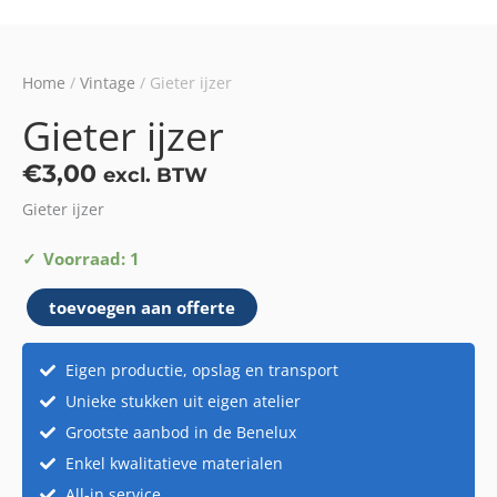
Home
/
Vintage
/ Gieter ijzer
Gieter ijzer
€
3,00
excl. BTW
Gieter ijzer
Gieter
Voorraad: 1
ijzer
toevoegen aan offerte
aantal
Eigen productie, opslag en transport
Unieke stukken uit eigen atelier
Grootste aanbod in de Benelux
Enkel kwalitatieve materialen
All-in service