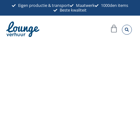
Ga
Eigen productie & transport
Maatwerk
1000den items
Beste kwaliteit
naar
de
Winkel
inhoud