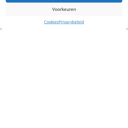
Voorkeuren
Cookies
Privacybeleid
Misschien heb je ook interesse in ...
€
25,00
excl. BTW