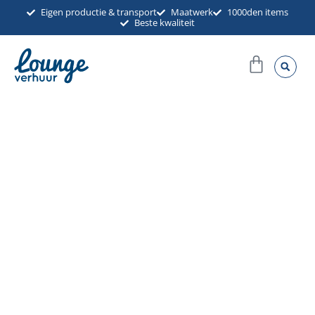
Ga
Eigen productie & transport
Maatwerk
1000den items
Beste kwaliteit
naar
de
Winkel
inhoud