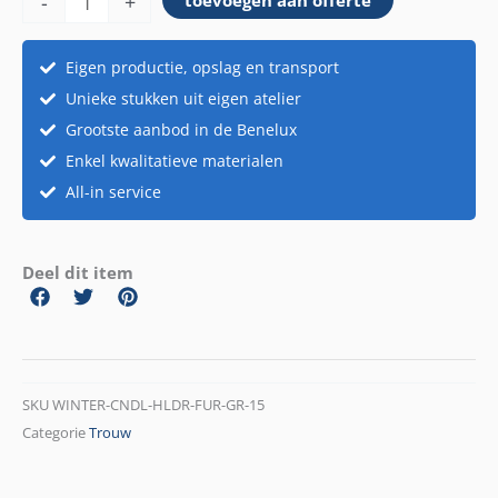
-
+
toevoegen aan offerte
fur
grey
15cm
Eigen productie, opslag en transport
aantal
Unieke stukken uit eigen atelier
Grootste aanbod in de Benelux
Enkel kwalitatieve materialen
All-in service
Deel dit item
SKU
WINTER-CNDL-HLDR-FUR-GR-15
Categorie
Trouw