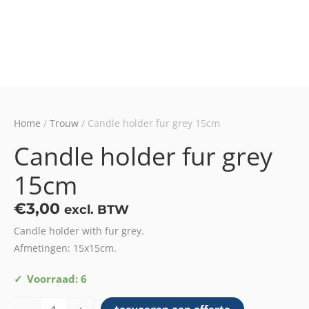
Home
/
Trouw
/ Candle holder fur grey 15cm
Candle holder fur grey
15cm
€
3,00
excl. BTW
Candle holder with fur grey.
Afmetingen: 15x15cm.
Candle
Voorraad: 6
holder