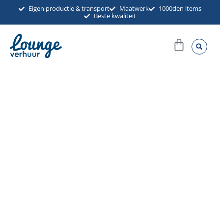
Ga
Eigen productie & transport
Maatwerk
1000den items
Beste kwaliteit
naar
de
Winkel
inhoud