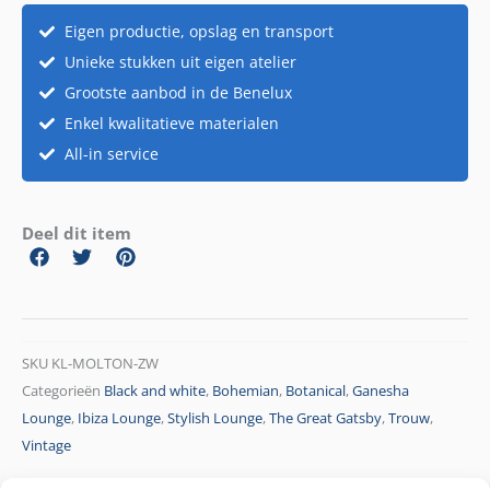
Eigen productie, opslag en transport
Unieke stukken uit eigen atelier
Grootste aanbod in de Benelux
Enkel kwalitatieve materialen
All-in service
Deel dit item
SKU
KL-MOLTON-ZW
Categorieën
Black and white
,
Bohemian
,
Botanical
,
Ganesha
Lounge
,
Ibiza Lounge
,
Stylish Lounge
,
The Great Gatsby
,
Trouw
,
Vintage