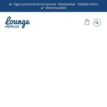
Ga
Eigen productie & transport
Maatwerk
1000den items
Beste kwaliteit
naar
de
Winkel
inhoud