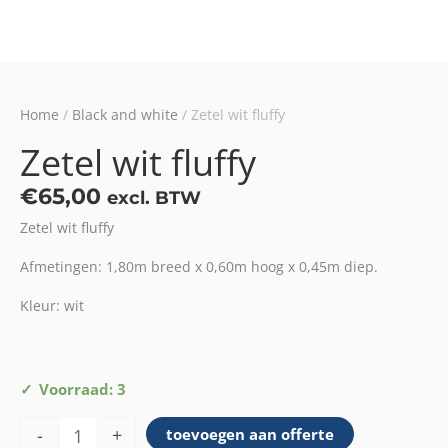
Home
/
Black and white
/ Zetel wit fluffy
Zetel wit fluffy
€
65,00
excl. BTW
Zetel wit fluffy
Afmetingen: 1,80m breed x 0,60m hoog x 0,45m diep.
Kleur: wit
Zetel
Voorraad: 3
wit
-
+
toevoegen aan offerte
fluffy