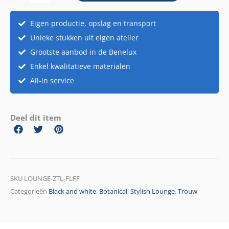
aantal
Eigen productie, opslag en transport
Unieke stukken uit eigen atelier
Grootste aanbod in de Benelux
Enkel kwalitatieve materialen
All-in service
Deel dit item
SKU
LOUNGE-ZTL-FLFF
Categorieën
Black and white
,
Botanical
,
Stylish Lounge
,
Trouw