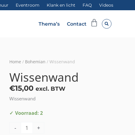
huur
Eventroom
Klank en licht
FAQ
Videos
Winkelwag
Thema’s
Contact
Home
/
Bohemian
/ Wissenwand
Wissenwand
€
15,00
excl. BTW
Wissenwand
Wissenwand
Voorraad: 2
aantal
-
+