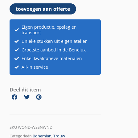
toevoegen aan offerte
Eigen productie, opslag en
transport
Unieke stukken uit eigen atelier
Grootste aanbod in de Benelux
Enkel kwalitatieve materialen
All-in service
Deel dit item
SKU
WOND-WSSNWND
Categorieën
Bohemian
,
Trouw