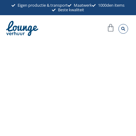
Ga
Eigen productie & transport
Maatwerk
1000den items
Beste kwaliteit
naar
de
Winkel
inhoud