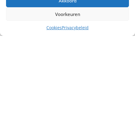
Akkoord
Voorkeuren
Cookies
Privacybeleid
Misschien heb je ook interesse in ...
€
35,00
excl. BTW