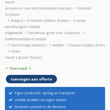
wand-
armaturen roze met bloemetjes (metaal) – 1 metalen
strijkijzer
– 1 deegrol – 4 metalen blikken duikers – 2 ronde
wandhangers metaal
uitgewerkt – 1 kandelaar groot voor 3 kaarsen – 1
boekenstandaard metaal
– 1 hartvormige bakvorm – 1 wekker – 3 houten bakjes divers
– 1 rieten
mand 2 glazen flessen.
Vintage
Voorraad: 1
Pakket
toevoegen aan offerte
4
aantal
Eigen productie, opslag en transport
Unieke stukken uit eigen atelier
Grootste aanbod in de Benelux