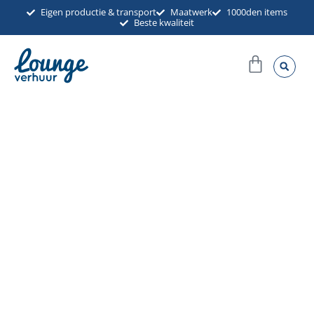
Ga
Eigen productie & transport
Maatwerk
1000den items
Beste kwaliteit
naar
de
Winkel
inhoud